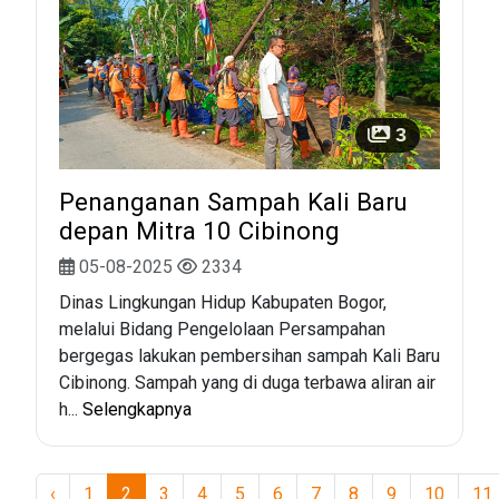
3
Penanganan Sampah Kali Baru
depan Mitra 10 Cibinong
05-08-2025
2334
Dinas Lingkungan Hidup Kabupaten Bogor,
melalui Bidang Pengelolaan Persampahan
bergegas lakukan pembersihan sampah Kali Baru
Cibinong. Sampah yang di duga terbawa aliran air
h...
Selengkapnya
‹
1
2
3
4
5
6
7
8
9
10
11