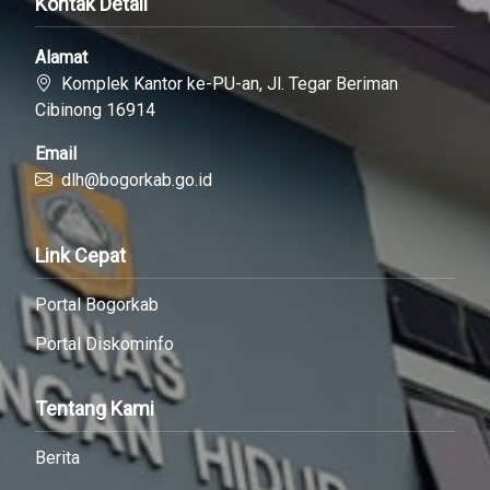
Kontak Detail
Alamat
Komplek Kantor ke-PU-an, Jl. Tegar Beriman
Cibinong 16914
Email
dlh@bogorkab.go.id
Link Cepat
Portal Bogorkab
Portal Diskominfo
Tentang Kami
Berita